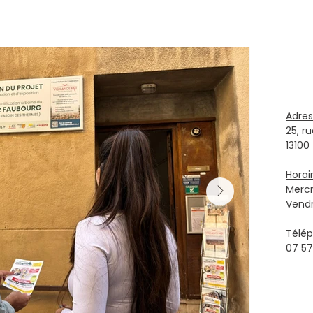
Adres
25, r
13100
Horai
Mercr
Vendr
Télép
07 57