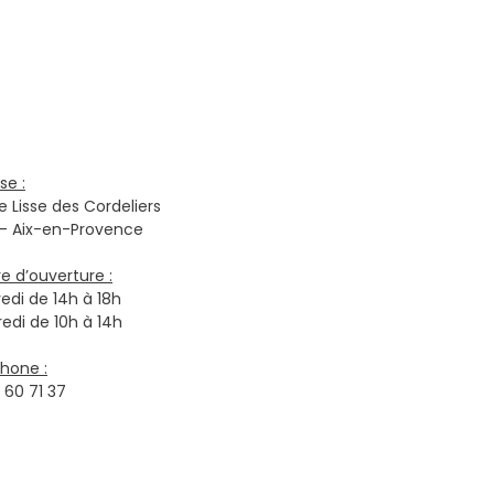
se :
ue Lisse des Cordeliers
 - Aix-en-Provence
re d’ouverture :
edi de 14h à 18h
edi de 10h à 14h
hone :
 60 71 37