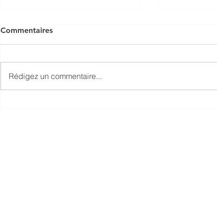
Commentaires
Rédigez un commentaire...
Inauguration du jardin des
Info travau
Thermes, 10 juillet 2026
vendredi 1
© 2022 par
Groupe SEMEPA
sol